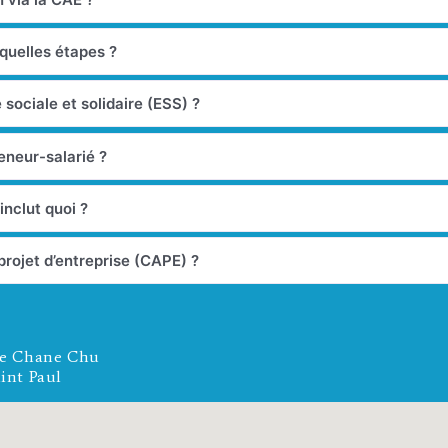
 quelles étapes ?
 sociale et solidaire (ESS) ?
reneur-salarié ?
nclut quoi ?
projet d’entreprise (CAPE) ?
le Chane Chu
aint Paul