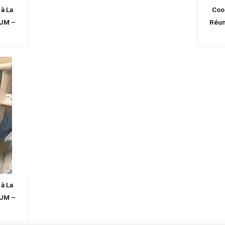
 à La
Coop
CJM –
Réun
 à La
CJM –