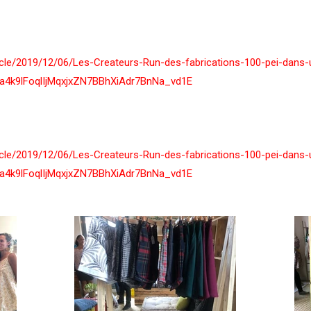
ticle/2019/12/06/Les-Createurs-Run-des-fabrications-100-pei-dans-
a4k9lFoqlIjMqxjxZN7BBhXiAdr7BnNa_vd1E
ticle/2019/12/06/Les-Createurs-Run-des-fabrications-100-pei-dans-
a4k9lFoqlIjMqxjxZN7BBhXiAdr7BnNa_vd1E