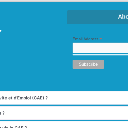
Abo
*
Email Address
ité et d’Emploi (CAE) ?
n ?
 via la CAE ?