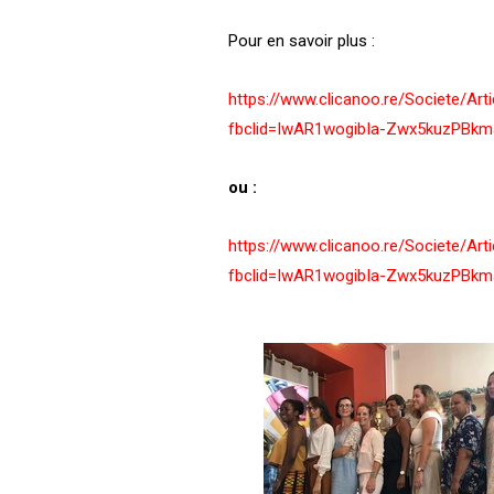
Pour en savoir plus :
https://www.clicanoo.re/Societe/Ar
fbclid=IwAR1wogibIa-Zwx5kuzPBkm
ou :
https://www.clicanoo.re/Societe/Ar
fbclid=IwAR1wogibIa-Zwx5kuzPBkm